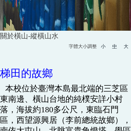
關於橫山-縱橫山水
字體大小調整
小
中
大
梯田的故鄉
本校位於臺灣本島最北端的三芝區
東南邊、橫山台地的純樸安詳小村
落，海拔約180多公尺，
東臨石門
區，西望源興居（李前總統故鄉），
南依大屯山，北眺富貴角燈塔，學區