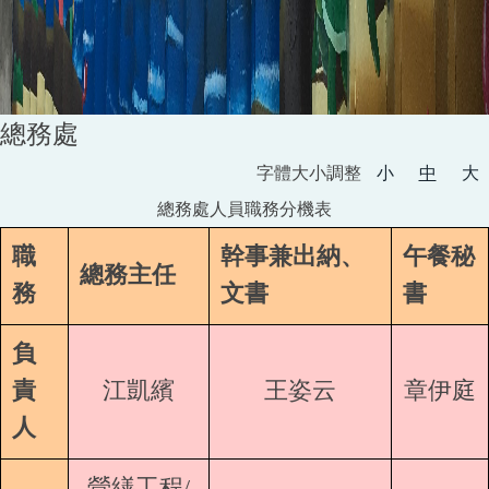
總務處
字體大小調整
小
中
大
總務處人員職務分機表
職
幹事兼出納、
午餐秘
總務主任
務
文書
書
負
責
江凱繽
王姿云
章伊庭
人
營繕工程/