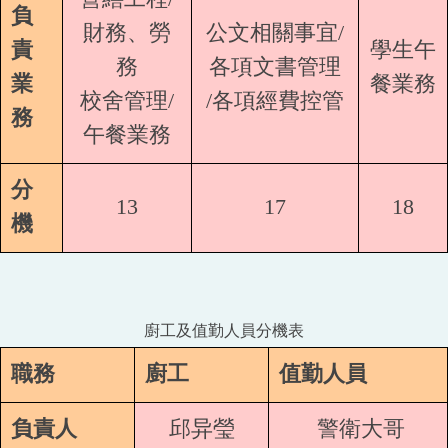
負
財務、勞
公文相關事宜/
責
學生午
務
各項文書管理
業
餐業務
校舍管理/
/各項經費控管
務
午餐業務
分
13
17
18
機
廚工及值勤人員分機表
職務
廚工
值勤人員
負責人
邱异瑩
警衛大哥