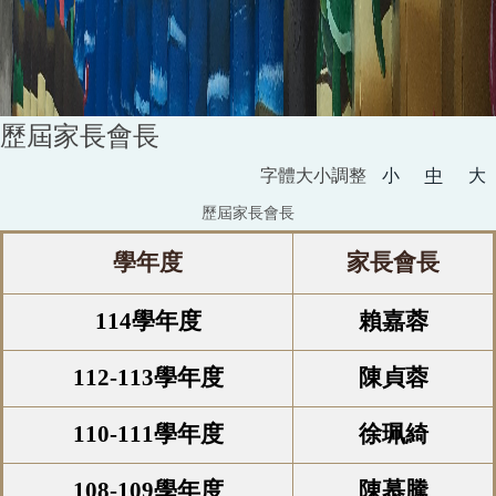
歷屆家長會長
字體大小調整
小
中
大
歷屆家長會長
學年度
家長會長
114學年度
賴嘉蓉
112-113學年度
陳貞蓉
110-111學年度
徐珮綺
108-109學年度
陳慕騰