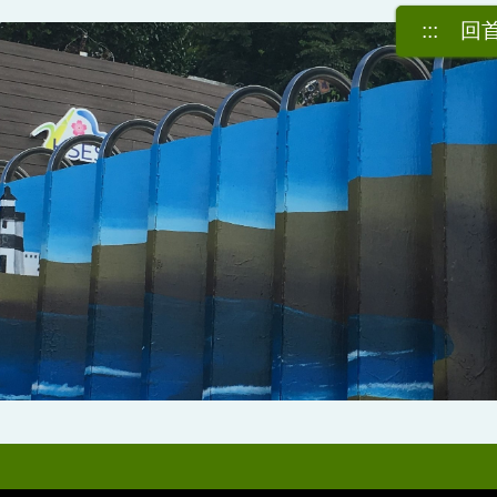
:::
回