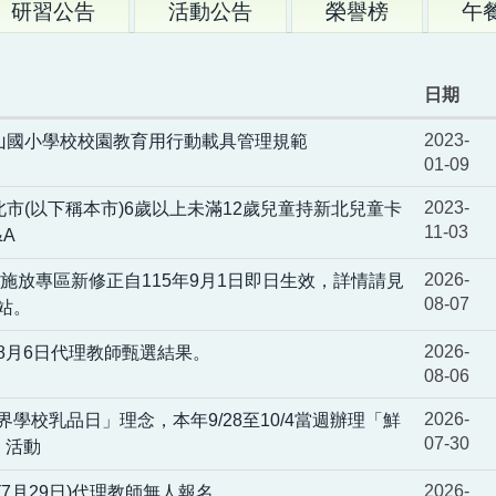
研習公告
活動公告
榮譽榜
午
日期
2023-
橫山國小學校校園教育用行動載具管理規範
01-09
2023-
新北市(以下稱本市)6歲以上未滿12歲兒童持新北兒童卡
11-03
&A
2026-
火施放專區新修正自115年9月1日即日生效，詳情請見
08-07
站。
2026-
8月6日代理教師甄選結果。
08-06
2026-
界學校乳品日」理念，本年9/28至10/4當週辦理「鮮
07-30
」活動
2026-
(7月29日)代理教師無人報名。