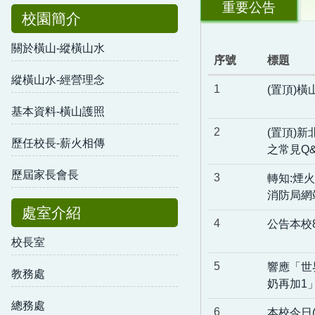
重要公告
校園簡介
關於橫山-縱橫山水
序號
標題
縱橫山水-經營理念
1
(置頂)
基本資料-橫山護照
2
(置頂)
歷任校長-薪火相傳
之常見Q
歷屆家長會長
3
轉知:煙
消防局網
處室介紹
4
公告本校
校長室
5
響應「世
教務處
奶再加1
總務處
6
本校今日