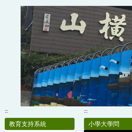
跳
到
主
要
內
容
區
:::
:::
教育支持系統
小學大學問