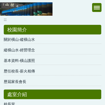
跳
到
主
:::
要
內
校園簡介
容
區
關於橫山-縱橫山水
縱橫山水-經營理念
基本資料-橫山護照
歷任校長-薪火相傳
歷屆家長會長
處室介紹
校長室