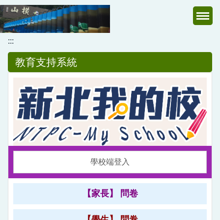
跳
到
主
:::
要
內
教育支持系統
容
區
學校端登入
【家長】 問卷
【學生】 問卷