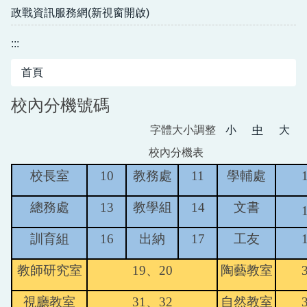
政戰資訊服務網(新視窗開啟)
:::
首頁
校內分機號碼
字體大小調整
小
中
大
校內分機表
校長室
10
教務處
11
學輔處
總務處
13
教學組
14
文書
訓育組
16
出納
17
工友
教師研究室
19
、20
陶藝教室
視廳教室
31
、32
自然教室