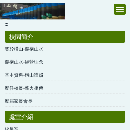
跳
到
主
:::
要
內
校園簡介
容
區
關於橫山-縱橫山水
縱橫山水-經營理念
基本資料-橫山護照
歷任校長-薪火相傳
歷屆家長會長
處室介紹
校長室