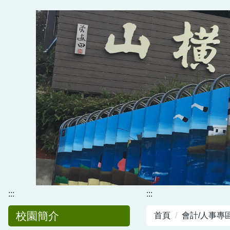
跳
到
主
要
內
容
區
:::
:::
校園簡介
首頁
會計/人事專