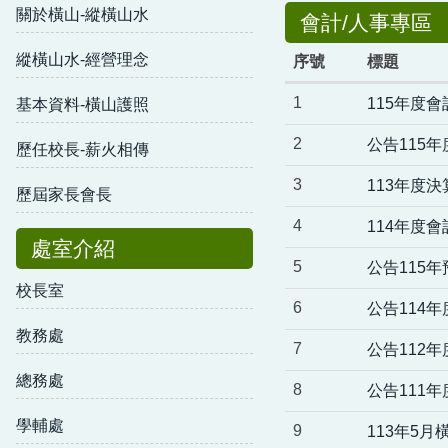
關於橫山-縱橫山水
會計/人事專區
縱橫山水-經營理念
序號
標題
1
115年度
基本資料-橫山護照
2
公告115
歷任校長-薪火相傳
3
113年度決
歷屆家長會長
4
114年度
處室介紹
5
公告115年
校長室
6
公告114
教務處
7
公告112
總務處
8
公告111
學輔處
9
113年5