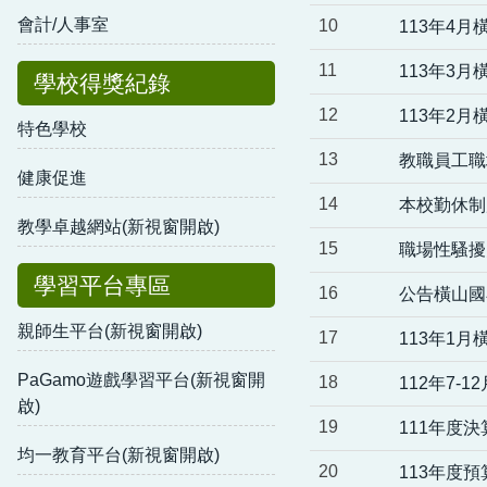
會計/人事室
10
113年4
11
113年3
學校得獎紀錄
12
113年2
特色學校
13
教職員工職
健康促進
14
本校勤休制
教學卓越網站(新視窗開啟)
15
職場性騷擾
學習平台專區
16
公告橫山國
親師生平台(新視窗開啟)
17
113年1
PaGamo遊戲學習平台(新視窗開
18
112年7-
啟)
19
111年度決
均一教育平台(新視窗開啟)
20
113年度預