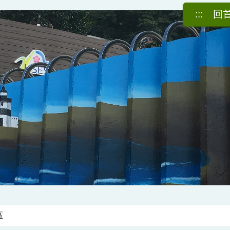
:::
回
區