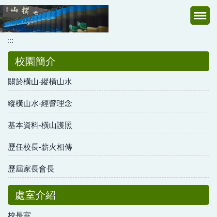
跳
到
主
:::
要
內
校園簡介
容
區
關於橫山-縱橫山水
縱橫山水-經營理念
基本資料-橫山護照
歷任校長-薪火相傳
歷屆家長會長
處室介紹
校長室