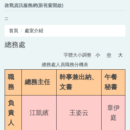
政戰資訊服務網(新視窗開啟)
:::
首頁
處室介紹
總務處
字體大小調整
小
中
大
總務處人員職務分機表
職
幹事兼出納、
午餐
總務主任
務
文書
秘書
負
章伊
責
江凱繽
王姿云
庭
人