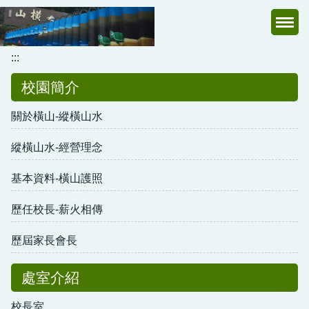
跳
到
主
:::
要
內
校園簡介
容
區
關於橫山-縱橫山水
縱橫山水-經營理念
基本資料-橫山護照
歷任校長-薪火相傳
歷屆家長會長
處室介紹
校長室