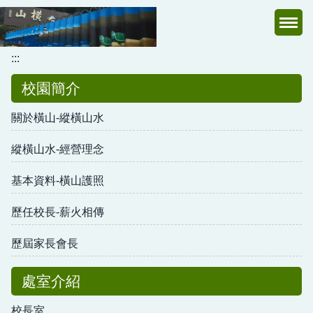
跳
到
主
:::
要
內
校園簡介
容
區
關於橫山-縱橫山水
縱橫山水-經營理念
基本資料-橫山護照
歷任校長-薪火相傳
歷屆家長會長
處室介紹
校長室