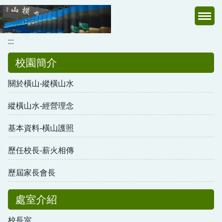
跳
到
主
:::
要
內
校園簡介
容
區
關於橫山-縱橫山水
縱橫山水-經營理念
基本資料-橫山護照
歷任校長-薪火相傳
歷屆家長會長
處室介紹
校長室