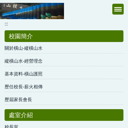
跳
到
主
:::
要
內
校園簡介
容
區
關於橫山-縱橫山水
縱橫山水-經營理念
基本資料-橫山護照
歷任校長-薪火相傳
歷屆家長會長
處室介紹
校長室