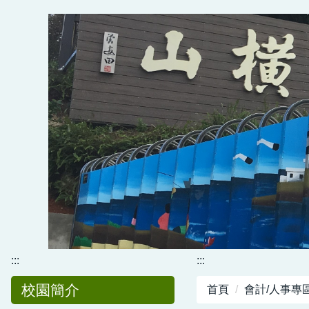
跳
到
主
要
內
容
區
:::
:::
校園簡介
首頁
會計/人事專