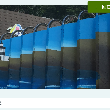
:::
回
區