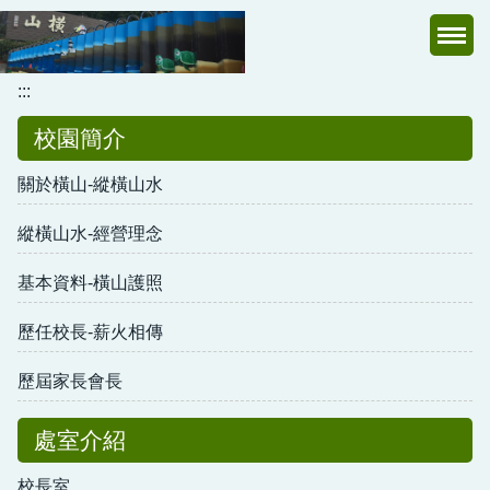
跳
到
主
:::
要
內
校園簡介
容
區
關於橫山-縱橫山水
縱橫山水-經營理念
基本資料-橫山護照
歷任校長-薪火相傳
歷屆家長會長
處室介紹
校長室