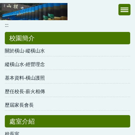
跳
到
主
:::
要
內
校園簡介
容
區
關於橫山-縱橫山水
縱橫山水-經營理念
基本資料-橫山護照
歷任校長-薪火相傳
歷屆家長會長
處室介紹
校長室