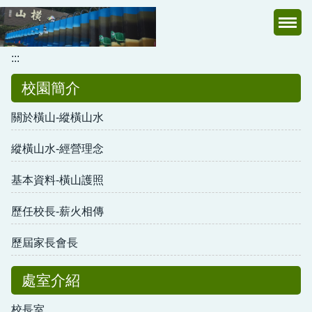
跳
到
主
:::
要
內
校園簡介
容
區
關於橫山-縱橫山水
縱橫山水-經營理念
基本資料-橫山護照
歷任校長-薪火相傳
歷屆家長會長
處室介紹
校長室