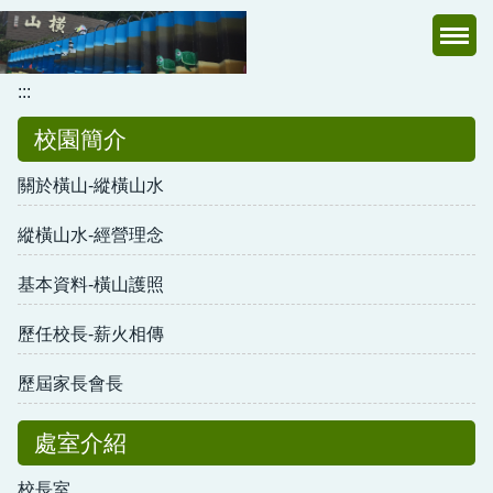
跳
到
主
:::
要
內
校園簡介
容
區
關於橫山-縱橫山水
縱橫山水-經營理念
基本資料-橫山護照
歷任校長-薪火相傳
歷屆家長會長
處室介紹
校長室